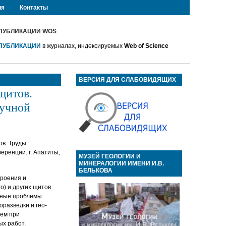
ия
Контакты
ПУБЛИКАЦИИ WOS
ПУБЛИКАЦИИ
в журналах, индексируемых
Web of Science
ВЕРСИЯ ДЛЯ СЛАБОВИДЯЩИХ
щитов.
аучной
ов. Труды
еренции. г. Апатиты,
МУЗЕЙ ГЕОЛОГИИ И
МИНЕРАЛОГИИ ИМЕНИ И.В.
БЕЛЬКОВА
троения и
) и других щитов
ьные проблемы
разведки и гео-
ием при
ых работ.