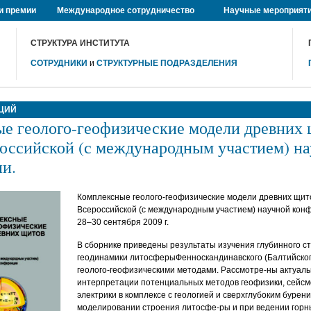
и премии
Международное сотрудничество
Научные мероприят
СТРУКТУРА ИНСТИТУТА
СОТРУДНИКИ
и
СТРУКТУРНЫЕ ПОДРАЗДЕЛЕНИЯ
ЦИЙ
е геолого-геофизические модели древних 
оссийской (с международным участием) н
и.
Комплексные геолого-геофизические модели древних щит
Всероссийской (с международным участием) научной конф
28–30 сентября 2009 г.
В сборнике приведены результаты изучения глубинного с
геодинамики литосферыФенноскандинавского (Балтийского
геолого-геофизическими методами. Рассмотре-ны актуал
интерпретации потенциальных методов геофизики, сейсмо
электрики в комплексе с геологией и сверхглубоким бурен
моделировании строения литосфе-ры и при ведении горн