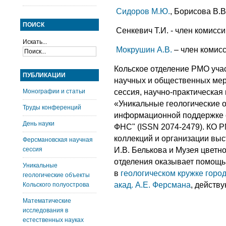

Сидоров М.Ю.
, Борисова В.В
ПОИСК
 Сенкевич Т.И. - член комисс
Искать...

Мокрушин А.В.
– член комис
Кольское отделение РМО учас
ПУБЛИКАЦИИ
научных и общественных мер
Монографии и статьи
сессия, научно-практическа
«Уникальные геологические о
Труды конференций
информационной поддержке о
День науки
ФНС" (ISSN 2074-2479). КО Р
коллекций и организации выс
Ферсмановская научная
сессия
И.В. Белькова и Музея цветно
отделения оказывает помощь
Уникальные
в
геологическом кружке город
геологические объекты
акад. А.Е. Ферсмана
, действ
Кольского полуострова
Математические
исследования в
естественных науках