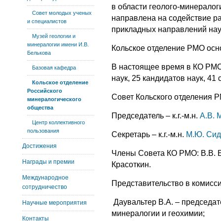
в области геолого-минералог
Совет молодых ученых
направлена на содействие р
и специалистов
прикладных направлений нау
Музей геологии и
минералогии имени И.В.
Кольское отделение РМО осн
Белькова
В настоящее время в КО РМО 
Базовая кафедра
наук, 25 кандидатов наук, 41
Кольское отделение
Российского
Совет Кольского отделения 
минералогического
общества
Председатель – к.г.-м.н.
А.В. 
Центр коллективного
пользования
Секретарь – к.г.-м.н.
М.Ю. Си
Достижения
Члены Совета КО РМО: В.В. Бор
Награды и премии
Красоткин.
Международное
Представительство в комисс
сотрудничество
 Даувальтер В.А. – председа
Научные мероприятия
минералогии и геохимии;
Контакты