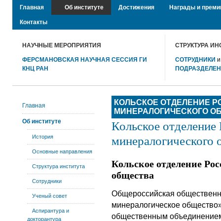
Главная
Об институте
Достижения
Награды и преми
Контакты
НАУЧНЫЕ МЕРОПРИЯТИЯ
СТРУКТУРА ИН
ФЕРСМАНОВСКАЯ НАУЧНАЯ СЕССИЯ ГИ
СОТРУДНИКИ
КНЦ РАН
ПОДРАЗДЕЛЕ
КОЛЬСКОЕ ОТДЕЛЕНИЕ Р
Главная
МИНЕРАЛОГИЧЕСКОГО О
Кольское отделение 
Об институте
минералогического 
История
Основные направления
Кольское отделение Ро
Структура института
общества
Сотрудники
Общероссийская общественн
Ученый совет
минералогическое общество»
Аспирантура и
общественным объединением
докторантура