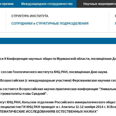
и премии
Международное сотрудничество
Научные мероприят
СТРУКТУРА ИНСТИТУТА
СОТРУДНИКИ
и
СТРУКТУРНЫЕ ПОДРАЗДЕЛЕНИЯ
ся II Конференция научных обществ Мурманской области, посвящённая Д
ая сессия Геологического института КНЦ РАН, посвящённая Дню науки.
 XI Всероссийская (с международным участием) Ферсмановская научная се
да состоится Всероссийская научно-практическая конференция "Уникаль
 строматолиты п-ова Средний".
итут КНЦ РАН, Кольское отделение Российского минералогического общес
пециалистов ГИ КНЦ РАН проводят в г. Апатиты 11-12 ноября 2014 г. XI В
МАТЕМАТИЧЕСКИЕ ИССЛЕДОВАНИЯВ ЕСТЕСТВЕННЫХ НАУКАХ"