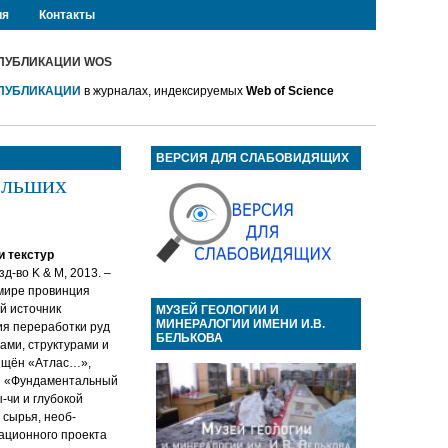
ия
Контакты
ПУБЛИКАЦИИ WOS
ПУБЛИКАЦИИ
в журналах, индексируемых
Web of Science
ВЕРСИЯ ДЛЯ СЛАБОВИДЯЩИХ
Больших
и текстур
д-во K & M, 2013. –
 мире провинция
й источник
МУЗЕЙ ГЕОЛОГИИ И
МИНЕРАЛОГИИ ИМЕНИ И.В.
ия переработки руд
БЕЛЬКОВА
ми, структурами и
вящён «Атлас…»,
Н «Фундаментальный
-чи и глубокой
 сырья, необ-
ационного проекта