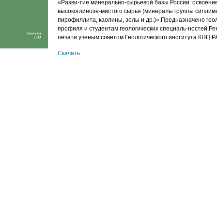
«Разви-тие минерально-сырьевой базы России: освоени
высокоглинозе-мистого сырья (минералы группы силлим
пирофиллита, каолины, золы и др.)».Предназначено гео
профиля и студентам геологических специаль-ностей.Ре
печати ученым советом Геологического института КНЦ 
Скачать