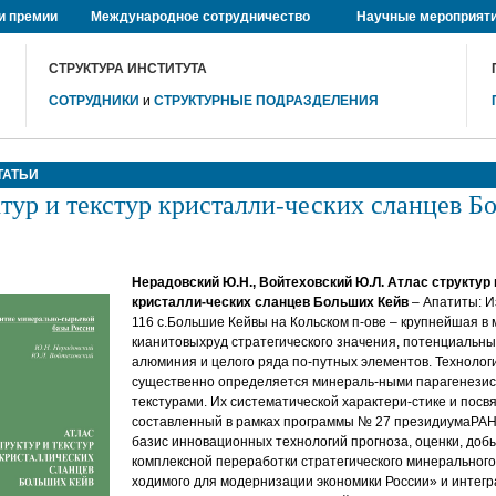
и премии
Международное сотрудничество
Научные мероприят
СТРУКТУРА ИНСТИТУТА
СОТРУДНИКИ
и
СТРУКТУРНЫЕ ПОДРАЗДЕЛЕНИЯ
ТАТЬИ
ктур и текстур кристалли-ческих сланцев 
Нерадовский Ю.Н., Войтеховский Ю.Л. Атлас структур 
кристалли-ческих сланцев Больших Кейв
– Апатиты: Из
116 c.Большие Кейвы на Кольском п-ове – крупнейшая в
кианитовыхруд стратегического значения, потенциальны
алюминия и целого ряда по-путных элементов. Технолог
существенно определяется минераль-ными парагенезиса
текстурами. Их систематической характери-стике и пос
составленный в рамках программы № 27 президиумаРА
базис инновационных технологий прогноза, оценки, добы
комплексной переработки стратегического минерального
ходимого для модернизации экономики России» и интегр