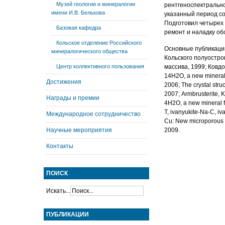
Музей геологии и минералогии
рентгеноспектрально
имени И.В. Белькова
указанный период со
Подготовил четырех 
Базовая кафедра
ремонт и наладку об
Кольское отделение Российского
Основные публикаци
минералогического общества
Кольского полуостро
Центр коллективного пользования
массива, 1999; Ковдор
14H2O, a new mineral 
Достижения
2006; The crystal stru
2007; Armbrusterite
Награды и премии
4H2O, a new mineral fr
T, ivanyukite-Na-C, iv
Международное сотрудничество
Cu: New microporous ti
Научные мероприятия
2009.
Контакты
ПОИСК
Искать...
ПУБЛИКАЦИИ