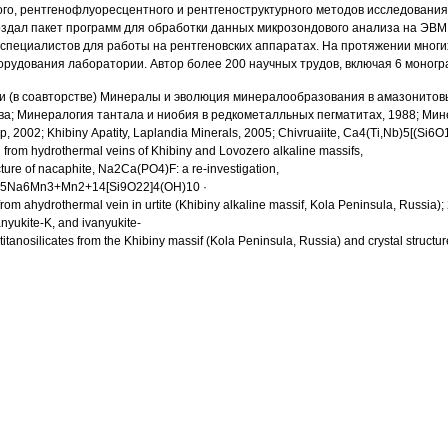
го, рентгенофлуоресцентного и рентгеноструктурного методов исследования
здал пакет программ для обработки данных микрозондового анализа на ЭВМ 
специалистов для работы на рентгеновских аппаратах. На протяжении многи
орудования лаборатории. Автор более 200 научных трудов, включая 6 моногр
и (в соавторстве) Минералы и эволюция минералообразования в амазонитов
ва; Минералогия тантала и ниобия в редкометалльных пегматитах, 1988; Ми
, 2002; Khibiny Apatity, Laplandia Minerals, 2005; Chivruaiite, Ca4(Ti,Nb)5[(Si6
from hydrothermal veins of Khibiny and Lovozero alkaline massifs,
cture of nacaphite, Na2Ca(PO4)F: a re-investigation,
, K5Na6Mn3+Mn2+14[Si9O22]4(OH)10 ·
om ahydrothermal vein in urtite (Khibiny alkaline massif, Kola Peninsula, Russia);
anyukite-K, and ivanyukite-
tanosilicates from the Khibiny massif (Kola Peninsula, Russia) and crystal structur