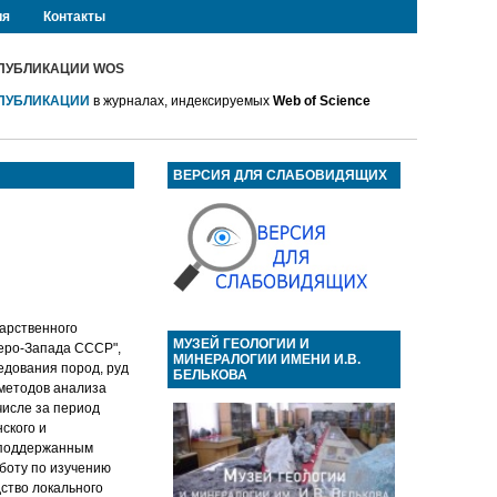
ия
Контакты
ПУБЛИКАЦИИ WOS
ПУБЛИКАЦИИ
в журналах, индексируемых
Web of Science
ВЕРСИЯ ДЛЯ СЛАБОВИДЯЩИХ
дарственного
МУЗЕЙ ГЕОЛОГИИ И
веро-Запада СССР",
МИНЕРАЛОГИИ ИМЕНИ И.В.
ледования пород, руд
БЕЛЬКОВА
 методов анализа
числе за период
ского и
 поддержанным
боту по изучению
дство локального