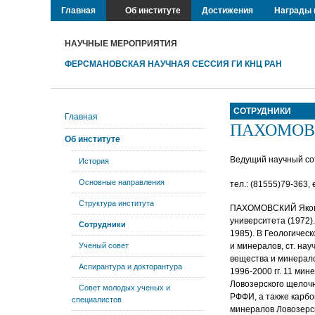
Главная
Об институте
Достижения
Награды 
НАУЧНЫЕ МЕРОПРИЯТИЯ
ФЕРСМАНОВСКАЯ НАУЧНАЯ СЕССИЯ ГИ КНЦ РАН
СОТРУДНИКИ
Главная
ПАХОМОВС
Об институте
Ведущий научный сот
История
Основные направления
тел.: (81555)79-363, 
Структура института
ПАХОМОВСКИЙ Яков Ал
университета (1972)
Сотрудники
1985). В Геологичес
Ученый совет
и минералов, ст. на
вещества и минерало
Аспирантура и докторантура
1996-2000 гг. 11 мин
Ловозерского щелоч
Совет молодых ученых и
РФФИ, а также карб
специалистов
минералов Ловозерск