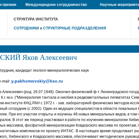
и премии
Международное сотрудничество
Научные мероприят
СТРУКТУРА ИНСТИТУТА
СОТРУДНИКИ
и
СТРУКТУРНЫЕ ПОДРАЗДЕЛЕНИЯ
КИЙ Яков Алексеевич
рудник, кандидат геолого-минералогических наук
y.pakhomovskiy@ksc.ru
e-mail:
ексеевич (род. 26.07.1948). Окончил физический ф-т Ленинградского госу
. К.г.-м.н. ("Минералогия тантала и ниобия в редкометалльных пегматитах Се
ком институте КНЦ РАН c 1972 г. - зав. лабораторией физических методов исс
учный сотрудник (с 2002). Один из ведущих специалистов в области локальных
гии. При его участии открыты и изучены 48 новых минеральных видов, в том 
ералов. В этот же период участвовал в работе по изучению минералогии Хибин
ных массивов, фосфатной минерализации Ковдорского массива по проектам,
онатитовых комплексов по проекту ИНТАС. В настоящее время продолжает ра
ого, Хибинского и Ковдорского массивов, обеспечивает методическое руково