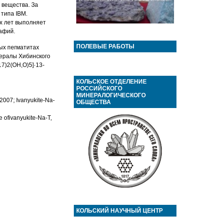
 вещества. За
типа IBM.
х лет выполняет
афий.
ПОЛЕВЫЕ РАБОТЫ
ых пегматитах
нералы Хибинского
O17)2(OH,O)5]·13-
КОЛЬСКОЕ ОТДЕЛЕНИЕ
РОССИЙСКОГО
МИНЕРАЛОГИЧЕСКОГО
 2007; Ivanyukite-Na-
ОБЩЕСТВА
e ofivanyukite-Na-T,
КОЛЬСКИЙ НАУЧНЫЙ ЦЕНТР