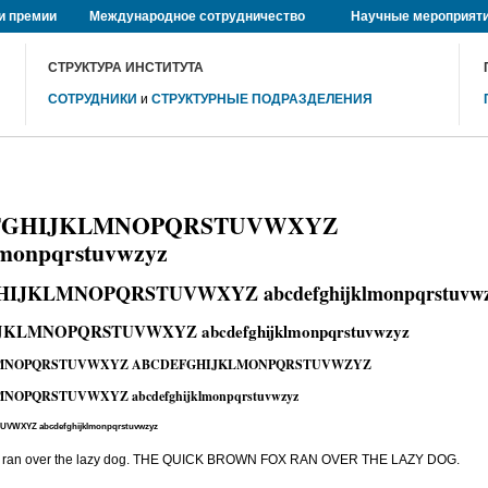
и премии
Международное сотрудничество
Научные мероприят
СТРУКТУРА ИНСТИТУТА
СОТРУДНИКИ
и
СТРУКТУРНЫЕ ПОДРАЗДЕЛЕНИЯ
FGHIJKLMNOPQRSTUVWXYZ
lmonpqrstuvwzyz
IJKLMNOPQRSTUVWXYZ abcdefghijklmonpqrstuvwz
KLMNOPQRSTUVWXYZ abcdefghijklmonpqrstuvwzyz
LMNOPQRSTUVWXYZ ABCDEFGHIJKLMONPQRSTUVWZYZ
OPQRSTUVWXYZ abcdefghijklmonpqrstuvwzyz
WXYZ abcdefghijklmonpqrstuvwzyz
ox ran over the lazy dog. THE QUICK BROWN FOX RAN OVER THE LAZY DOG.