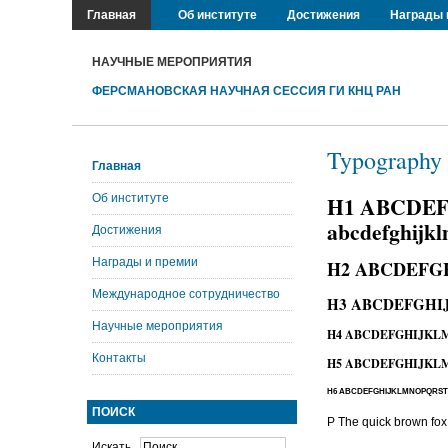
Главная
Об институте
Достижения
Награды 
НАУЧНЫЕ МЕРОПРИЯТИЯ
ФЕРСМАНОВСКАЯ НАУЧНАЯ СЕССИЯ ГИ КНЦ РАН
Typography
Главная
Об институте
H1 ABCDE
abcdefghijk
Достижения
Награды и премии
H2 ABCDEFGH
Международное сотрудничество
H3 ABCDEFGHIJ
Научные мероприятия
H4 ABCDEFGHIJK
Контакты
H5 ABCDEFGHIJKLMN
H6 ABCDEFGHIJKLMNOPQRSTUV
ПОИСК
P The quick brown f
Искать...