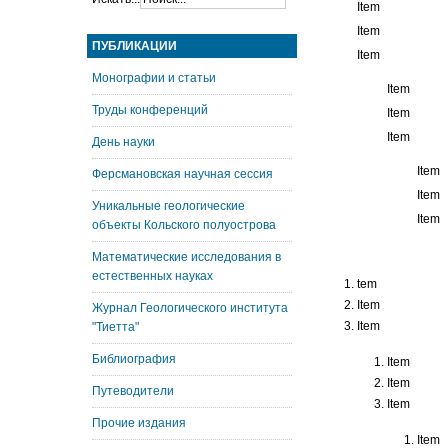
Item
Item
ПУБЛИКАЦИИ
Item
Монографии и статьи
Item
Труды конференций
Item
Item
День науки
Item
Ферсмановская научная сессия
Item
Уникальные геологические
Item
объекты Кольского полуострова
Математические исследования в
естественных науках
tem
Item
Журнал Геологического института
Item
"Тиетта"
Библиография
Item
Item
Путеводители
Item
Прочие издания
Item