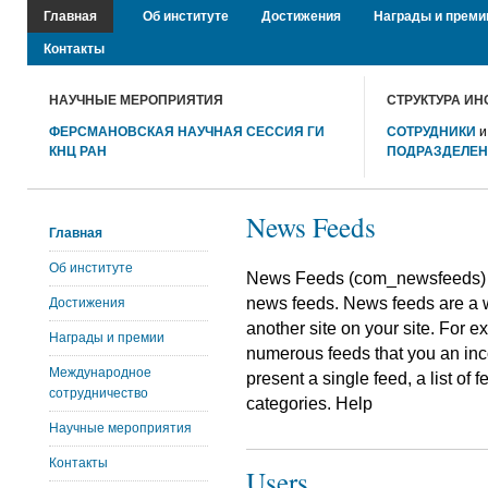
Главная
Об институте
Достижения
Награды и преми
Контакты
НАУЧНЫЕ МЕРОПРИЯТИЯ
СТРУКТУРА ИН
ФЕРСМАНОВСКАЯ НАУЧНАЯ СЕССИЯ ГИ
СОТРУДНИКИ
КНЦ РАН
ПОДРАЗДЕЛЕ
News Feeds
Главная
Об институте
News Feeds (com_newsfeeds) p
news feeds. News feeds are a w
Достижения
another site on your site. For 
Награды и премии
numerous feeds that you an inc
Международное
present a single feed, a list of fe
сотрудничество
categories. Help
Научные мероприятия
Контакты
Users