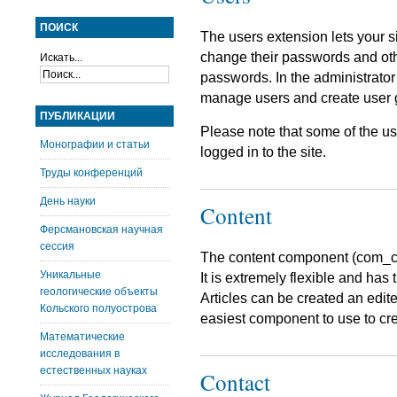
ПОИСК
The users extension lets your sit
change their passwords and othe
Искать...
passwords. In the administrator 
manage users and create user 
ПУБЛИКАЦИИ
Please note that some of the use
Монографии и статьи
logged in to the site.
Труды конференций
День науки
Content
Ферсмановская научная
сессия
The content component (com_cont
Уникальные
It is extremely flexible and has 
геологические объекты
Articles can be created an edit
Кольского полуострова
easiest component to use to cre
Математические
исследования в
естественных науках
Contact